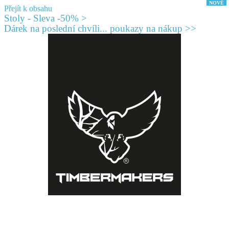
Přejít k obsahu
Stoly - Sleva -50% >
Dárek na poslední chvíli... poukazy na nákup >>