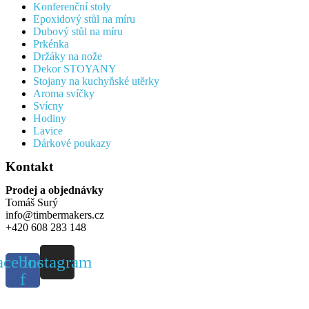
Konferenční stoly
Epoxidový stůl na míru
Dubový stůl na míru
Prkénka
Držáky na nože
Dekor STOYANY
Stojany na kuchyňské utěrky
Aroma svíčky
Svícny
Hodiny
Lavice
Dárkové poukazy
Kontakt
Prodej a objednávky
Tomáš Surý
info@timbermakers.cz
+420 608 283 148
acebook-
Instagram
f