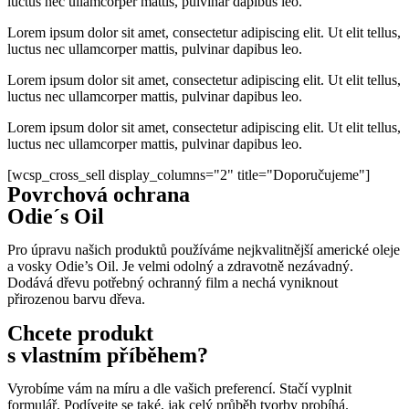
luctus nec ullamcorper mattis, pulvinar dapibus leo.
Lorem ipsum dolor sit amet, consectetur adipiscing elit. Ut elit tellus,
luctus nec ullamcorper mattis, pulvinar dapibus leo.
Lorem ipsum dolor sit amet, consectetur adipiscing elit. Ut elit tellus,
luctus nec ullamcorper mattis, pulvinar dapibus leo.
Lorem ipsum dolor sit amet, consectetur adipiscing elit. Ut elit tellus,
luctus nec ullamcorper mattis, pulvinar dapibus leo.
[wcsp_cross_sell display_columns="2" title="Doporučujeme"]
Povrchová ochrana
Odie´s Oil
Pro úpravu našich produktů používáme nejkvalitnější americké oleje
a vosky Odie’s Oil. J
e velmi odolný a zdravotně nezávadný.
Dodává dřevu potřebný ochranný film a nechá vyniknout
přirozenou barvu dřeva.
Chcete produkt
s vlastním příběhem?
Vyrobíme vám na míru a dle vašich preferencí. Stačí vyplnit
formulář. Podívejte se také, jak celý průběh tvorby probíhá.