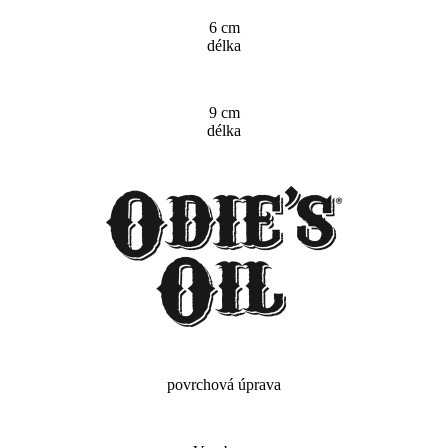
6 cm
délka
9 cm
délka
povrchová úprava