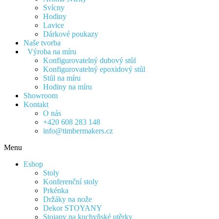
Svícny
Hodiny
Lavice
Dárkové poukazy
Naše tvorba
Výroba na míru
Konfigurovatelný dubový stůl
Konfigurovatelný epoxidový stůl
Stůl na míru
Hodiny na míru
Showroom
Kontakt
O nás
+420 608 283 148
info@timbermakers.cz
Menu
Eshop
Stoly
Konferenční stoly
Prkénka
Držáky na nože
Dekor STOYANY
Stojany na kuchyňské utěrky