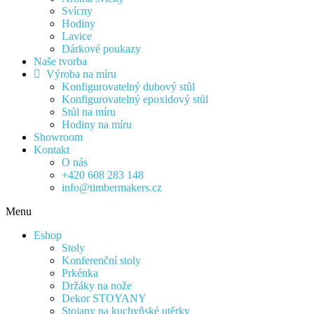
Svícny
Hodiny
Lavice
Dárkové poukazy
Naše tvorba
Výroba na míru
Konfigurovatelný dubový stůl
Konfigurovatelný epoxidový stůl
Stůl na míru
Hodiny na míru
Showroom
Kontakt
O nás
+420 608 283 148
info@timbermakers.cz
Menu
Eshop
Stoly
Konferenční stoly
Prkénka
Držáky na nože
Dekor STOYANY
Stojany na kuchyňské utěrky