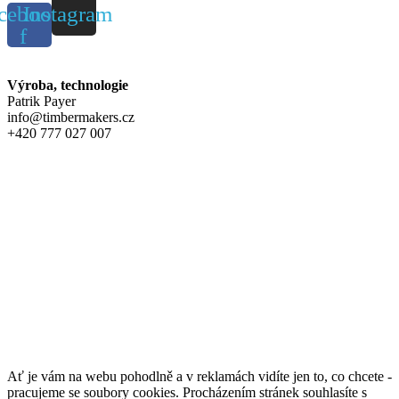
cebook-
Instagram
f
Výroba, technologie
Patrik Payer
info@timbermakers.cz
+420 777 027 007
Ať je vám na webu pohodlně a v reklamách vidíte jen to, co chcete -
pracujeme se soubory cookies. Procházením stránek souhlasíte s