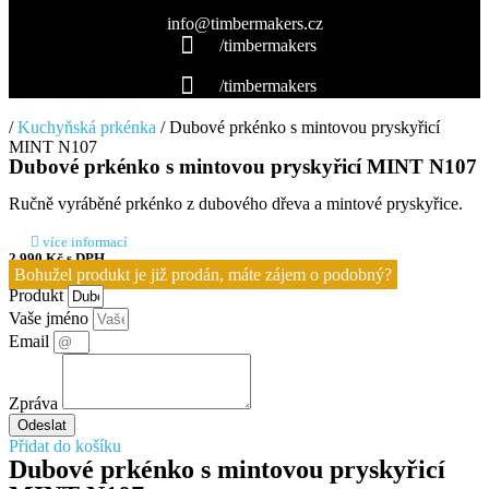
info@timbermakers.cz
/timbermakers
/timbermakers
/
Kuchyňská prkénka
/ Dubové prkénko s mintovou pryskyřicí
MINT N107
Dubové prkénko s mintovou pryskyřicí MINT N107
Ručně vyráběné prkénko z dubového dřeva a mintové pryskyřice.
více informací
2 990
Kč
s DPH
Bohužel produkt je již prodán, máte zájem o podobný?
Produkt
Vaše jméno
Email
Zpráva
Odeslat
Přidat do košíku
Dubové prkénko s mintovou pryskyřicí