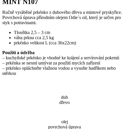
MINT N107
Ručně vyráběné prkénko z dubového dřeva a mintové pryskyřice.
Povrchová úprava přírodním olejem Odie´s oil, který je určen pro
styk s potravinami.
Tlouštka 2,5 – 3 cm
váha prkna cca 2,5 kg
prkénko velikost L (cca 36x22cm)
Použití a údržba
– kuchyňské prkénko je vhodné ke krájení a servírování pokrmů
– prkénka se nesmí umývat za použití mycích zařízení
– prkénko opláchněte vlažnou vodou a vysušte hadříkem nebo
utěrkou
dub
dřevo
olej
povrchová úprava