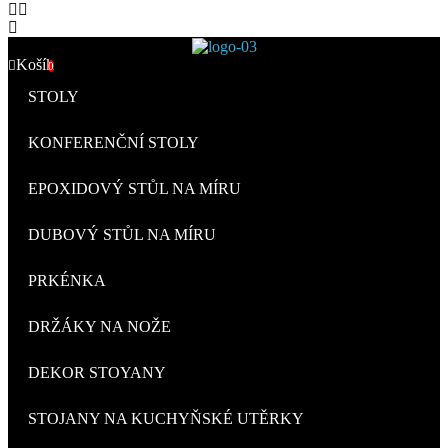
Košík
0
STOLY
KONFERENČNÍ STOLY
EPOXIDOVÝ STŮL NA MÍRU
DUBOVÝ STŮL NA MÍRU
PRKÉNKA
DRŽÁKY NA NOŽE
DEKOR STOYANY
STOJANY NA KUCHYŇSKÉ UTĚRKY