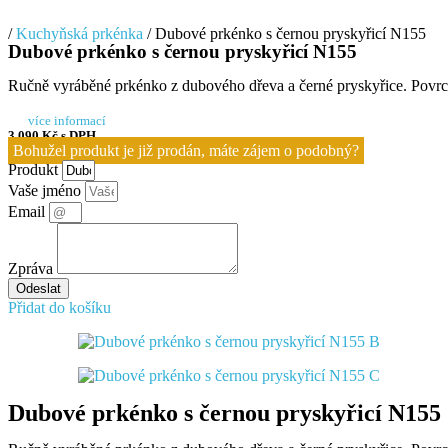
/
Kuchyňská prkénka
/ Dubové prkénko s černou pryskyřicí N155
Dubové prkénko s černou pryskyřicí N155
Ručně vyráběné prkénko z dubového dřeva a černé pryskyřice. Povrcho
více informací
3 090
Kč
s DPH
Bohužel produkt je již prodán, máte zájem o podobný?
Produkt
Vaše jméno
Email
Zpráva
Odeslat
Přidat do košíku
Dubové prkénko s černou pryskyřicí N155