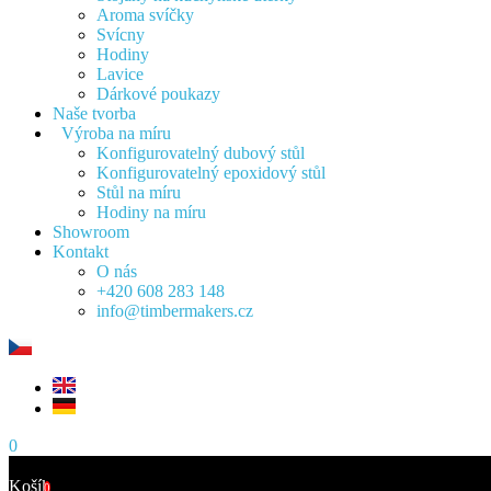
Aroma svíčky
Svícny
Hodiny
Lavice
Dárkové poukazy
Naše tvorba
Výroba na míru
Konfigurovatelný dubový stůl
Konfigurovatelný epoxidový stůl
Stůl na míru
Hodiny na míru
Showroom
Kontakt
O nás
+420 608 283 148
info@timbermakers.cz
0
Košík
0