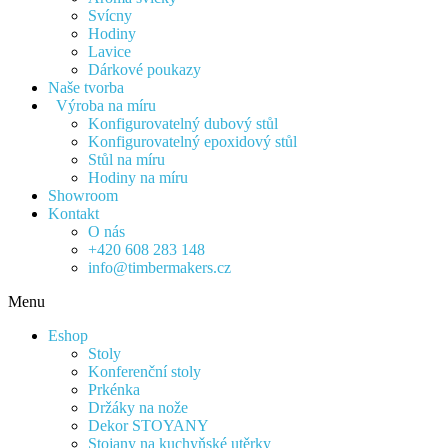
Svícny
Hodiny
Lavice
Dárkové poukazy
Naše tvorba
Výroba na míru
Konfigurovatelný dubový stůl
Konfigurovatelný epoxidový stůl
Stůl na míru
Hodiny na míru
Showroom
Kontakt
O nás
+420 608 283 148
info@timbermakers.cz
Menu
Eshop
Stoly
Konferenční stoly
Prkénka
Držáky na nože
Dekor STOYANY
Stojany na kuchyňské utěrky