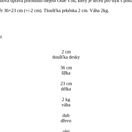
vá úprava přírodním olejem Odie´s oil, který je určen pro styk s potr
změr 36×23 cm (+/-2 cm). Tloušťka prkénka 2 cm. Váha 2kg.
u
2 cm
tloušťka desky
36 cm
šířka
23 cm
délka
2 kg
váha
dub
dřevo
olej