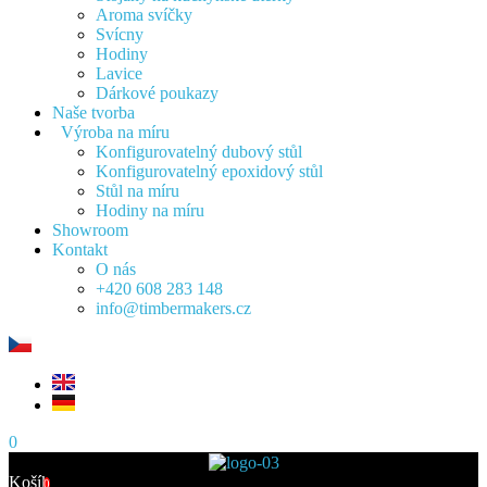
Aroma svíčky
Svícny
Hodiny
Lavice
Dárkové poukazy
Naše tvorba
Výroba na míru
Konfigurovatelný dubový stůl
Konfigurovatelný epoxidový stůl
Stůl na míru
Hodiny na míru
Showroom
Kontakt
O nás
+420 608 283 148
info@timbermakers.cz
0
Košík
0