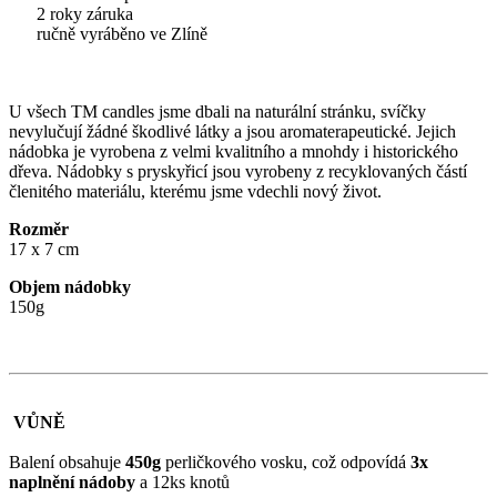
2 roky záruka
ručně vyráběno ve Zlíně
U všech TM candles jsme dbali na naturální stránku, svíčky
nevylučují žádné škodlivé látky a jsou aromaterapeutické. Jejich
nádobka je vyrobena z velmi kvalitního a mnohdy i historického
dřeva. Nádobky s pryskyřicí jsou vyrobeny z recyklovaných částí
členitého materiálu, kterému jsme vdechli nový život.
Rozměr
17 x 7 cm
Objem nádobky
150g
VŮNĚ
Balení obsahuje
450g
perličkového vosku, což odpovídá
3x
naplnění nádoby
a 12ks knotů