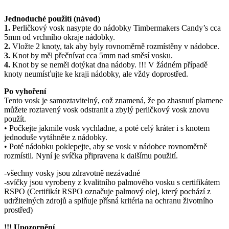
Jednoduché použití (návod)
1.
Perličkový vosk nasypte do nádobky Timbermakers Candy’s cca
5mm od vrchního okraje nádobky.
2.
Vložte 2 knoty, tak aby byly rovnoměrně rozmístěny v nádobce.
3.
Knot by měl přečnívat cca 5mm nad směsí vosku.
4.
Knot by se neměl dotýkat dna nádoby. !!! V žádném případě
knoty neumísťujte ke kraji nádobky, ale vždy doprostřed.
Po vyhoření
Tento vosk je samoztavitelný, což znamená, že po zhasnutí plamene
můžete roztavený vosk odstranit a zbylý perličkový vosk znovu
použít.
• Počkejte jakmile vosk vychladne, a poté celý kráter i s knotem
jednoduše vytáhněte z nádobky.
• Poté nádobku poklepejte, aby se vosk v nádobce rovnoměrně
rozmístil. Nyní je svíčka připravena k dalšímu použití.
-všechny vosky jsou zdravotně nezávadné
-svíčky jsou vyrobeny z kvalitního palmového vosku s certifikátem
RSPO (Certifikát RSPO označuje palmový olej, který pochází z
udržitelných zdrojů a splňuje přísná kritéria na ochranu životního
prostřed)
!!! Upozornění