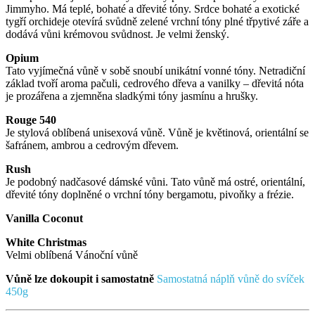
Jimmyho. Má teplé, bohaté a dřevité tóny. Srdce bohaté a exotické
tygří orchideje otevírá svůdně zelené vrchní tóny plné třpytivé záře a
dodává vůni krémovou svůdnost. Je velmi ženský.
Opium
Tato vyjímečná vůně v sobě snoubí unikátní vonné tóny. Netradiční
základ tvoří aroma pačuli, cedrového dřeva a vanilky – dřevitá nóta
je prozářena a zjemněna sladkými tóny jasmínu a hrušky.
Rouge 540
Je stylová oblíbená unisexová vůně. Vůně je květinová, orientální se
šafránem, ambrou a cedrovým dřevem.
Rush
Je podobný nadčasové dámské vůni. Tato vůně má ostré, orientální,
dřevité tóny doplněné o vrchní tóny bergamotu, pivoňky a frézie.
Vanilla Coconut
White Christmas
Velmi oblíbená Vánoční vůně
Vůně lze dokoupit i samostatně
Samostatná náplň vůně do svíček
450g