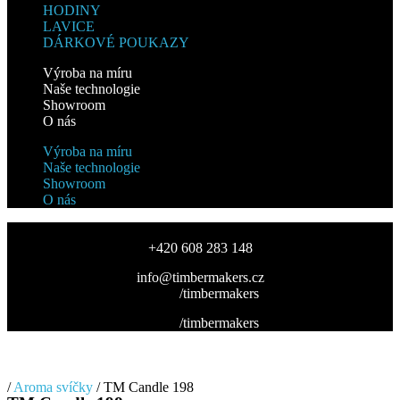
HODINY
LAVICE
DÁRKOVÉ POUKAZY
Výroba na míru
Naše technologie
Showroom
O nás
Výroba na míru
Naše technologie
Showroom
O nás
+420 608 283 148
info@timbermakers.cz
/timbermakers
/timbermakers
/
Aroma svíčky
/ TM Candle 198