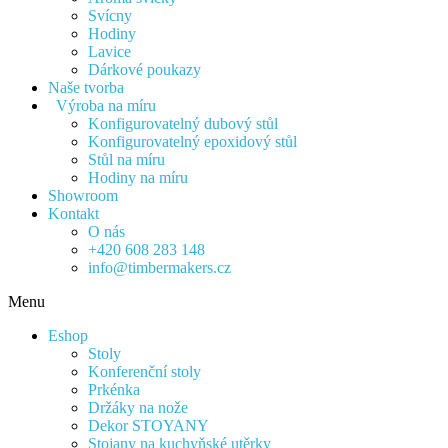
Svícny
Hodiny
Lavice
Dárkové poukazy
Naše tvorba
Výroba na míru
Konfigurovatelný dubový stůl
Konfigurovatelný epoxidový stůl
Stůl na míru
Hodiny na míru
Showroom
Kontakt
O nás
+420 608 283 148
info@timbermakers.cz
Menu
Eshop
Stoly
Konferenční stoly
Prkénka
Držáky na nože
Dekor STOYANY
Stojany na kuchyňské utěrky