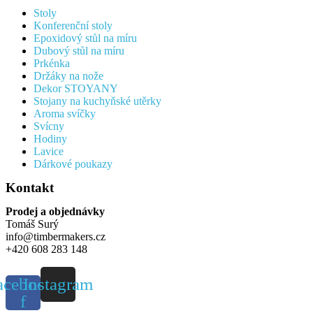
Stoly
Konferenční stoly
Epoxidový stůl na míru
Dubový stůl na míru
Prkénka
Držáky na nože
Dekor STOYANY
Stojany na kuchyňské utěrky
Aroma svíčky
Svícny
Hodiny
Lavice
Dárkové poukazy
Kontakt
Prodej a objednávky
Tomáš Surý
info@timbermakers.cz
+420 608 283 148
acebook-
Instagram
f