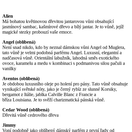
Alien
Má bohatou květinovou dřevitou jantarovou vůni obsahující
jasmínový sambac, kašmírové dřevo a bílý jantar. Je to vůně, jejíž
magické stezky probouzí vaše emoce.
Angel (oblíbená)
Není snad nikdo, kdo by neznal dámskou vůni Angel od Muglera,
tato vůně je velmi podobná parfému Angel. Luxusní, elegantní a
nadčasová vůně. Orientální labužník, lahodná směs exotického
ovoce, karamelu a medu v kombinaci s podmanivou silou pačuli a
vanilky
Aventos (oblíbená)
Je obdobou luxusního oleje po holení pro pány. Tato vůně obsahuje
vynikající světské nóty, jako je černý rybíz ze slunné Korsiky,
bergamot z Itálie, jablka Calville Blanc z Francie a
bříza Louisiana. Je to svěží charizmatická pánská vůně.
Cedar Wood (oblíbená)
Dřevitá vůně cedrového dřeva
Jimmy
Voní podobně jako oblíbený dámský parfém z první řady od