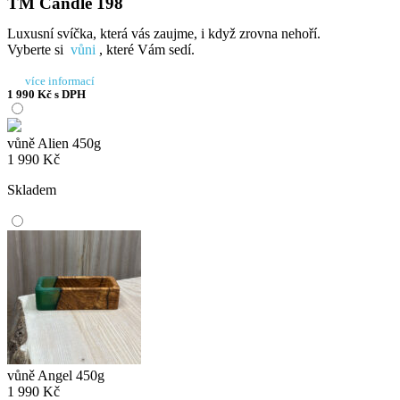
TM Candle 198
Luxusní svíčka, která vás zaujme, i když zrovna nehoří.
Vyberte si
vůni
, které Vám sedí.
více informací
1 990
Kč
s DPH
vůně Alien 450g
1 990
Kč
Skladem
vůně Angel 450g
1 990
Kč