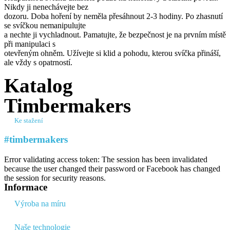
Nikdy ji nenechávejte bez
dozoru. Doba hoření by neměla přesáhnout 2-3 hodiny. Po zhasnutí
se svíčkou nemanipulujte
a nechte ji vychladnout. Pamatujte, že bezpečnost je na prvním místě
při manipulaci s
otevřeným ohněm. Užívejte si klid a pohodu, kterou svíčka přináší,
ale vždy s opatrností.
Katalog
Timbermakers
Ke stažení
#timbermakers​
Error validating access token: The session has been invalidated
because the user changed their password or Facebook has changed
the session for security reasons.
Informace
Výroba na míru
Naše technologie