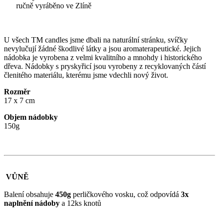
ručně vyráběno ve Zlíně
U všech TM candles jsme dbali na naturální stránku, svíčky
nevylučují žádné škodlivé látky a jsou aromaterapeutické. Jejich
nádobka je vyrobena z velmi kvalitního a mnohdy i historického
dřeva. Nádobky s pryskyřicí jsou vyrobeny z recyklovaných částí
členitého materiálu, kterému jsme vdechli nový život.
Rozměr
17 x 7 cm
Objem nádobky
150g
VŮNĚ
Balení obsahuje
450g
perličkového vosku, což odpovídá
3x
naplnění nádoby
a 12ks knotů