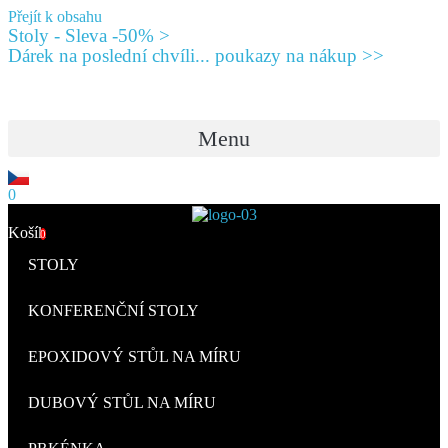
Přejít k obsahu
Stoly - Sleva -50% >
Dárek na poslední chvíli... poukazy na nákup >>
Menu
0
Košík
0
STOLY
KONFERENČNÍ STOLY
EPOXIDOVÝ STŮL NA MÍRU
DUBOVÝ STŮL NA MÍRU