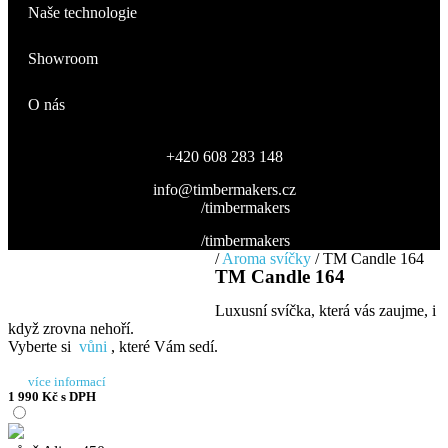
Naše technologie
Showroom
O nás
+420 608 283 148
info@timbermakers.cz
/timbermakers
/timbermakers
/
Aroma svíčky
/ TM Candle 164
TM Candle 164
Luxusní svíčka, která vás zaujme, i
když zrovna nehoří.
Vyberte si
vůni
, které Vám sedí.
více informací
1 990
Kč
s DPH