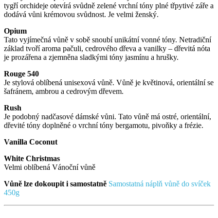
tygří orchideje otevírá svůdně zelené vrchní tóny plné třpytivé záře a
dodává vůni krémovou svůdnost. Je velmi ženský.
Opium
Tato vyjímečná vůně v sobě snoubí unikátní vonné tóny. Netradiční
základ tvoří aroma pačuli, cedrového dřeva a vanilky – dřevitá nóta
je prozářena a zjemněna sladkými tóny jasmínu a hrušky.
Rouge 540
Je stylová oblíbená unisexová vůně. Vůně je květinová, orientální se
šafránem, ambrou a cedrovým dřevem.
Rush
Je podobný nadčasové dámské vůni. Tato vůně má ostré, orientální,
dřevité tóny doplněné o vrchní tóny bergamotu, pivoňky a frézie.
Vanilla Coconut
White Christmas
Velmi oblíbená Vánoční vůně
Vůně lze dokoupit i samostatně
Samostatná náplň vůně do svíček
450g