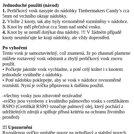
Jednoduché použití (návod)
1.
Perličkový vosk nasypte do nádobky Timbermakers Candy’s cca
5mm od vrchního okraje nádobky.
2.
Vložte 2 knoty, tak aby byly rovnoměrně rozmístěny v nádobce.
3.
Knot by měl přečnívat cca 5mm nad směsí vosku.
4.
Knot by se neměl dotýkat dna nádoby. !!! V žádném případě
knoty neumísťujte ke kraji nádobky, ale vždy doprostřed.
Po vyhoření
Tento vosk je samoztavitelný, což znamená, že po zhasnutí plamene
můžete roztavený vosk odstranit a zbylý perličkový vosk znovu
použít.
• Počkejte jakmile vosk vychladne, a poté celý kráter i s knotem
jednoduše vytáhněte z nádobky.
• Poté nádobku poklepejte, aby se vosk v nádobce rovnoměrně
rozmístil. Nyní je svíčka připravena k dalšímu použití.
-všechny vosky jsou zdravotně nezávadné
-svíčky jsou vyrobeny z kvalitního palmového vosku s certifikátem
RSPO (Certifikát RSPO označuje palmový olej, který pochází z
udržitelných zdrojů a splňuje přísná kritéria na ochranu životního
prostřed)
!!! Upozornění
Rozpálenou svíčku umístěte pouze na nehořlavý a stabilní povrch.