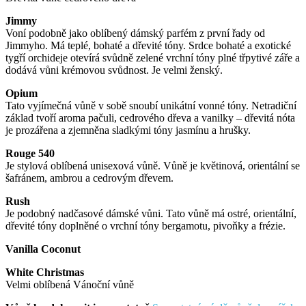
Jimmy
Voní podobně jako oblíbený dámský parfém z první řady od
Jimmyho. Má teplé, bohaté a dřevité tóny. Srdce bohaté a exotické
tygří orchideje otevírá svůdně zelené vrchní tóny plné třpytivé záře a
dodává vůni krémovou svůdnost. Je velmi ženský.
Opium
Tato vyjímečná vůně v sobě snoubí unikátní vonné tóny. Netradiční
základ tvoří aroma pačuli, cedrového dřeva a vanilky – dřevitá nóta
je prozářena a zjemněna sladkými tóny jasmínu a hrušky.
Rouge 540
Je stylová oblíbená unisexová vůně. Vůně je květinová, orientální se
šafránem, ambrou a cedrovým dřevem.
Rush
Je podobný nadčasové dámské vůni. Tato vůně má ostré, orientální,
dřevité tóny doplněné o vrchní tóny bergamotu, pivoňky a frézie.
Vanilla Coconut
White Christmas
Velmi oblíbená Vánoční vůně