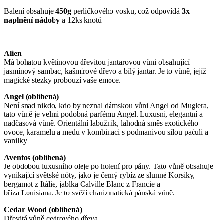
Balení obsahuje
450g
perličkového vosku, což odpovídá
3x
naplnění nádoby
a 12ks knotů
Alien
Má bohatou květinovou dřevitou jantarovou vůni obsahující
jasmínový sambac, kašmírové dřevo a bílý jantar. Je to vůně, jejíž
magické stezky probouzí vaše emoce.
Angel (oblíbená)
Není snad nikdo, kdo by neznal dámskou vůni Angel od Muglera,
tato vůně je velmi podobná parfému Angel. Luxusní, elegantní a
nadčasová vůně. Orientální labužník, lahodná směs exotického
ovoce, karamelu a medu v kombinaci s podmanivou silou pačuli a
vanilky
Aventos (oblíbená)
Je obdobou luxusního oleje po holení pro pány. Tato vůně obsahuje
vynikající světské nóty, jako je černý rybíz ze slunné Korsiky,
bergamot z Itálie, jablka Calville Blanc z Francie a
bříza Louisiana. Je to svěží charizmatická pánská vůně.
Cedar Wood (oblíbená)
Dřevitá vůně cedrového dřeva