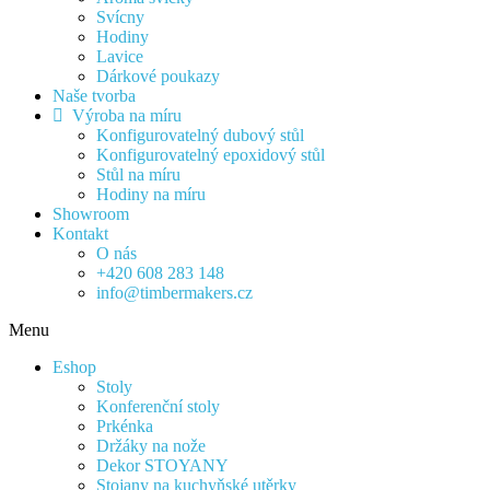
Svícny
Hodiny
Lavice
Dárkové poukazy
Naše tvorba
Výroba na míru
Konfigurovatelný dubový stůl
Konfigurovatelný epoxidový stůl
Stůl na míru
Hodiny na míru
Showroom
Kontakt
O nás
+420 608 283 148
info@timbermakers.cz
Menu
Eshop
Stoly
Konferenční stoly
Prkénka
Držáky na nože
Dekor STOYANY
Stojany na kuchyňské utěrky