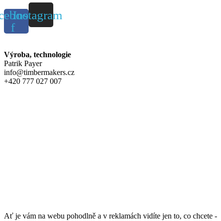
cebook-
Instagram
f
Výroba, technologie
Patrik Payer
info@timbermakers.cz
+420 777 027 007
Ať je vám na webu pohodlně a v reklamách vidíte jen to, co chcete -