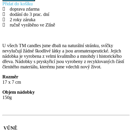
Přidat do košíku
doprava zdarma
dodání do 3 prac. dní
2 roky záruka
ručně vyráběno ve Zlíně
U všech TM candles jsme dbali na naturální stránku, svíčky
nevylučují žádné škodlivé látky a jsou aromaterapeutické. Jejich
nádobka je vyrobena z velmi kvalitního a mnohdy i historického
dřeva. Nádobky s pryskyřicí jsou vyrobeny z recyklovaných částí
členitého materiálu, kterému jsme vdechli nový život.
Rozměr
17 x 7 cm
Objem nádobky
150g
VŮNĚ