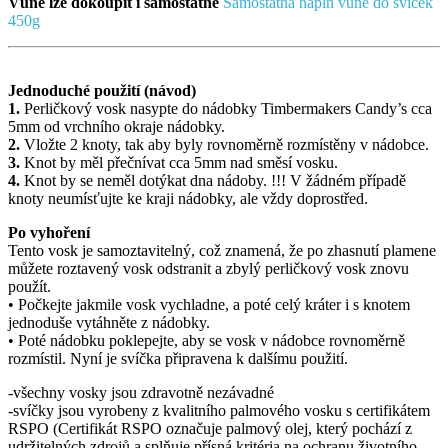
Vůně lze dokoupit i samostatně
Samostatná náplň vůně do svíček
450g
Jednoduché použití (návod)
1.
Perličkový vosk nasypte do nádobky Timbermakers Candy’s cca
5mm od vrchního okraje nádobky.
2.
Vložte 2 knoty, tak aby byly rovnoměrně rozmístěny v nádobce.
3.
Knot by měl přečnívat cca 5mm nad směsí vosku.
4.
Knot by se neměl dotýkat dna nádoby. !!! V žádném případě
knoty neumísťujte ke kraji nádobky, ale vždy doprostřed.
Po vyhoření
Tento vosk je samoztavitelný, což znamená, že po zhasnutí plamene
můžete roztavený vosk odstranit a zbylý perličkový vosk znovu
použít.
• Počkejte jakmile vosk vychladne, a poté celý kráter i s knotem
jednoduše vytáhněte z nádobky.
• Poté nádobku poklepejte, aby se vosk v nádobce rovnoměrně
rozmístil. Nyní je svíčka připravena k dalšímu použití.
-všechny vosky jsou zdravotně nezávadné
-svíčky jsou vyrobeny z kvalitního palmového vosku s certifikátem
RSPO (Certifikát RSPO označuje palmový olej, který pochází z
udržitelných zdrojů a splňuje přísná kritéria na ochranu životního