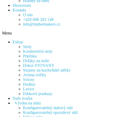
Hodiny na míru
Showroom
Kontakt
O nás
+420 608 283 148
info@timbermakers.cz
Menu
Eshop
Stoly
Konferenční stoly
Prkénka
Držáky na nože
Dekor STOYANY
Stojany na kuchyňské utěrky
Aroma svíčky
Svícny
Hodiny
Lavice
Dárkové poukazy
Naše tvorba
Výroba na míru
Konfigurovatelný dubový stůl
Konfigurovatelný epoxidový stůl