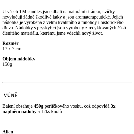
U všech TM candles jsme dbali na naturální stránku, svíčky
nevylučují žádné škodlivé látky a jsou aromaterapeutické. Jejich
nádobka je vyrobena z velmi kvalitního a mnohdy i historického
dřeva. Nádobky s pryskyřicí jsou vyrobeny z recyklovaných částí
členitého materiálu, kterému jsme vdechli nový život.
Rozměr
17 x 7 cm
Objem nádobky
150g
VŮNĚ
Balení obsahuje
450g
perličkového vosku, což odpovídá
3x
naplnění nádoby
a 12ks knotů
Alien