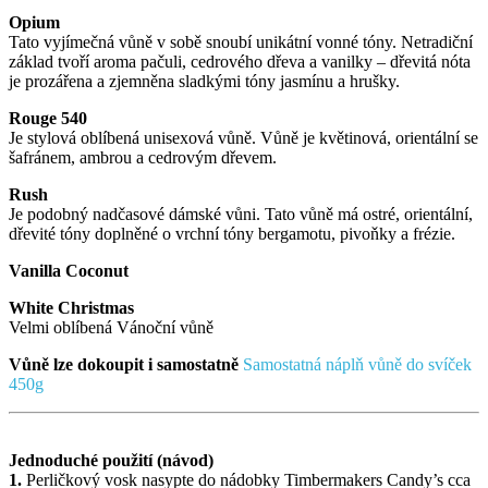
Opium
Tato vyjímečná vůně v sobě snoubí unikátní vonné tóny. Netradiční
základ tvoří aroma pačuli, cedrového dřeva a vanilky – dřevitá nóta
je prozářena a zjemněna sladkými tóny jasmínu a hrušky.
Rouge 540
Je stylová oblíbená unisexová vůně. Vůně je květinová, orientální se
šafránem, ambrou a cedrovým dřevem.
Rush
Je podobný nadčasové dámské vůni. Tato vůně má ostré, orientální,
dřevité tóny doplněné o vrchní tóny bergamotu, pivoňky a frézie.
Vanilla Coconut
White Christmas
Velmi oblíbená Vánoční vůně
Vůně lze dokoupit i samostatně
Samostatná náplň vůně do svíček
450g
Jednoduché použití (návod)
1.
Perličkový vosk nasypte do nádobky Timbermakers Candy’s cca