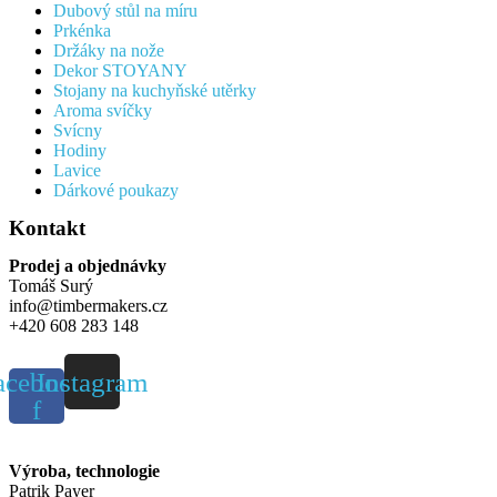
Dubový stůl na míru
Prkénka
Držáky na nože
Dekor STOYANY
Stojany na kuchyňské utěrky
Aroma svíčky
Svícny
Hodiny
Lavice
Dárkové poukazy
Kontakt
Prodej a objednávky
Tomáš Surý
info@timbermakers.cz
+420 608 283 148
acebook-
Instagram
f
Výroba, technologie
Patrik Payer