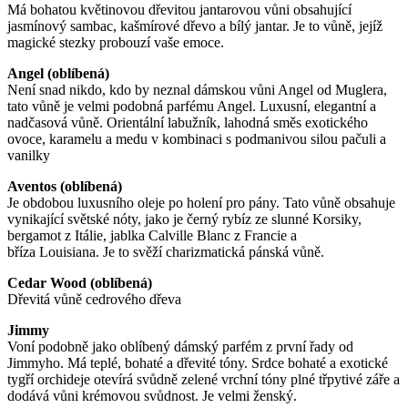
Má bohatou květinovou dřevitou jantarovou vůni obsahující
jasmínový sambac, kašmírové dřevo a bílý jantar. Je to vůně, jejíž
magické stezky probouzí vaše emoce.
Angel (oblíbená)
Není snad nikdo, kdo by neznal dámskou vůni Angel od Muglera,
tato vůně je velmi podobná parfému Angel. Luxusní, elegantní a
nadčasová vůně. Orientální labužník, lahodná směs exotického
ovoce, karamelu a medu v kombinaci s podmanivou silou pačuli a
vanilky
Aventos (oblíbená)
Je obdobou luxusního oleje po holení pro pány. Tato vůně obsahuje
vynikající světské nóty, jako je černý rybíz ze slunné Korsiky,
bergamot z Itálie, jablka Calville Blanc z Francie a
bříza Louisiana. Je to svěží charizmatická pánská vůně.
Cedar Wood (oblíbená)
Dřevitá vůně cedrového dřeva
Jimmy
Voní podobně jako oblíbený dámský parfém z první řady od
Jimmyho. Má teplé, bohaté a dřevité tóny. Srdce bohaté a exotické
tygří orchideje otevírá svůdně zelené vrchní tóny plné třpytivé záře a
dodává vůni krémovou svůdnost. Je velmi ženský.