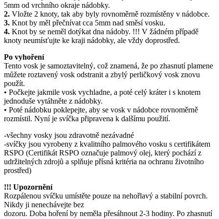
5mm od vrchního okraje nádobky.
2.
Vložte 2 knoty, tak aby byly rovnoměrně rozmístěny v nádobce.
3.
Knot by měl přečnívat cca 5mm nad směsí vosku.
4.
Knot by se neměl dotýkat dna nádoby. !!! V žádném případě
knoty neumísťujte ke kraji nádobky, ale vždy doprostřed.
Po vyhoření
Tento vosk je samoztavitelný, což znamená, že po zhasnutí plamene
můžete roztavený vosk odstranit a zbylý perličkový vosk znovu
použít.
• Počkejte jakmile vosk vychladne, a poté celý kráter i s knotem
jednoduše vytáhněte z nádobky.
• Poté nádobku poklepejte, aby se vosk v nádobce rovnoměrně
rozmístil. Nyní je svíčka připravena k dalšímu použití.
-všechny vosky jsou zdravotně nezávadné
-svíčky jsou vyrobeny z kvalitního palmového vosku s certifikátem
RSPO (Certifikát RSPO označuje palmový olej, který pochází z
udržitelných zdrojů a splňuje přísná kritéria na ochranu životního
prostřed)
!!! Upozornění
Rozpálenou svíčku umístěte pouze na nehořlavý a stabilní povrch.
Nikdy ji nenechávejte bez
dozoru. Doba hoření by neměla přesáhnout 2-3 hodiny. Po zhasnutí