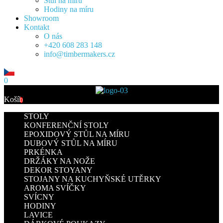
Stůl na míru
Hodiny na míru
Showroom
Kontakt
O nás
+420 608 283 148
info@timbermakers.cz
0
Košík
0
STOLY
KONFERENČNÍ STOLY
EPOXIDOVÝ STŮL NA MÍRU
DUBOVÝ STŮL NA MÍRU
PRKÉNKA
DRŽÁKY NA NOŽE
DEKOR STOYANY
STOJANY NA KUCHYŇSKÉ UTĚRKY
AROMA SVÍČKY
SVÍCNY
HODINY
LAVICE