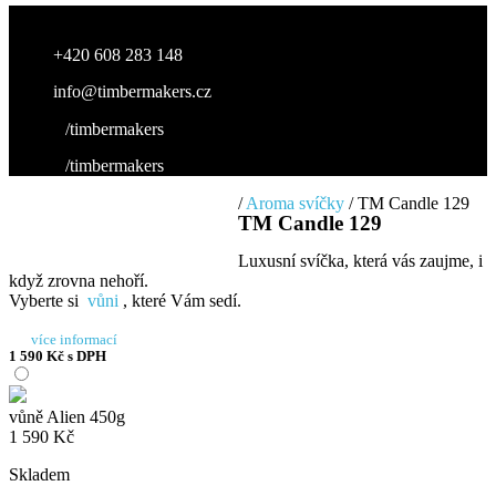
+420 608 283 148
info@timbermakers.cz
/timbermakers
/timbermakers
/
Aroma svíčky
/ TM Candle 129
TM Candle 129
Luxusní svíčka, která vás zaujme, i
když zrovna nehoří.
Vyberte si
vůni
, které Vám sedí.
více informací
1 590
Kč
s DPH
vůně Alien 450g
1 590
Kč
Skladem